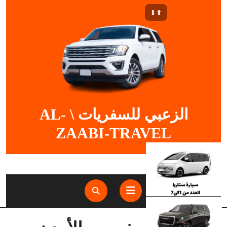
Ski
⬆︎⬇︎
t
conten
الزعبي للسفريات \ AL-
ZAABI-TRAVEL
Open
Button