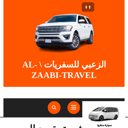
Ski
⬆︎⬇︎
t
conten
الزعبي للسفريات \ AL-
ZAABI-TRAVEL
Open
Button