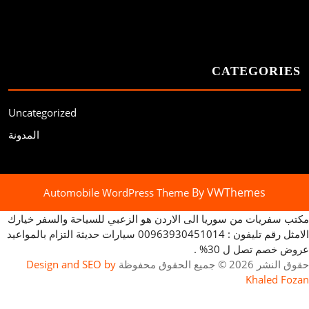
CATEGORIES
Uncategorized
المدونة
By VWThemes
Automobile WordPress Theme
Scroll
مكتب سفريات من سوريا الى الاردن هو الزعبي للسياحة والسفر خيارك
Up
الامثل رقم تليفون : 00963930451014 سيارات حديثة التزام بالمواعيد
عروض خصم تصل ل 30% .
حقوق النشر 2026 © جميع الحقوق محفوظة
Design and SEO by
Khaled Fozan
مكتب سفريات من سوريا الى الاردن