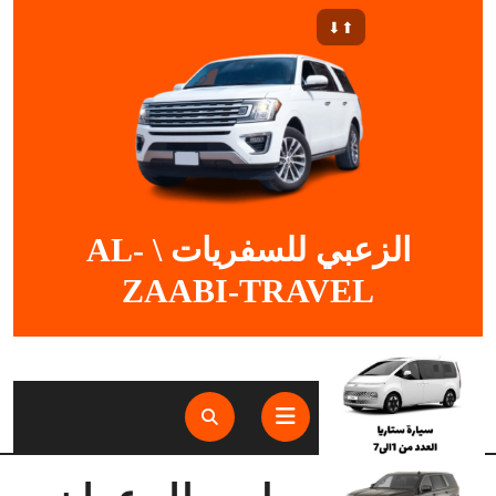
Ski
⬆︎⬇︎
t
conten
الزعبي للسفريات \ AL-
ZAABI-TRAVEL
Open
Button