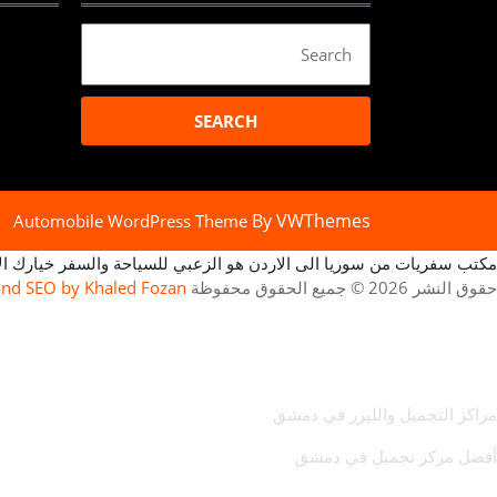
Search
for:
By VWThemes
Automobile WordPress Theme
مكتب سفريات من سوريا الى الاردن هو الزعبي للسياحة والسفر خيارك الامثل رقم تليفون : 00963930451014 سيارات حديثة التزام 
حقوق النشر 2026 © جميع الحقوق محفوظة
and SEO by Khaled Fozan
مكتب سفريات من سوريا الى الاردن
مكتب سفريات من الاردن الى سوريا
مراكز التجميل والليزر في دمشق
أفضل مركز تجميل في دمشق