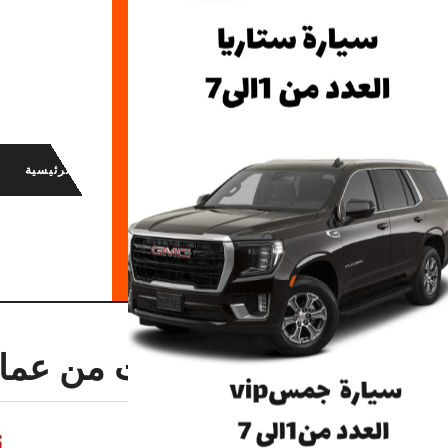
Ski
⬆︎⬇︎
t
conten
الرئيسية
الزعبي للسفريات \
AL-ZAABI-TRAVEL
الوسم:
سفريات من عما