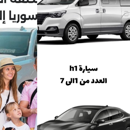
احجز
الآن