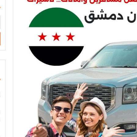
s
إ
ا