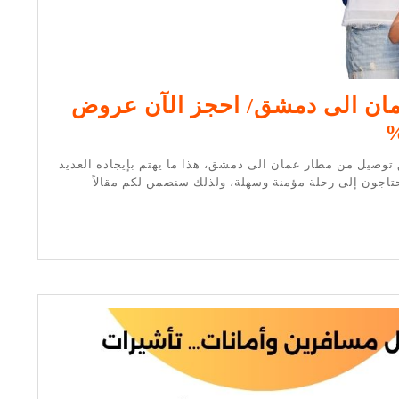
ان الى دمشق/ احجز الآن عروض
توصيل
من
صيل من مطار عمان الى دمشق، هذا ما يهتم بإيجاده العديد
مطار
تاجون إلى رحلة مؤمنة وسهلة، ولذلك سنضمن لكم مقالاً
عمان
الى
دمشق/
احجز
الآن
عروض
خصم
تصل