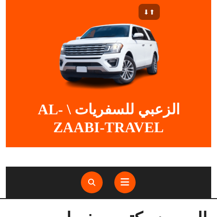
Ski
⬆︎⬇︎
t
conten
الزعبي للسفريات \ AL-
ZAABI-TRAVEL
Open
Button