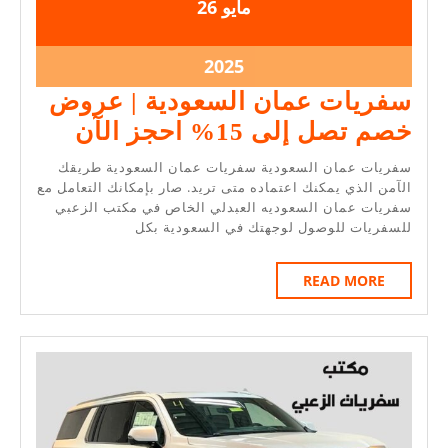
2025-
2025-
مايو
26
05-
05-
26
26
2025-
2025
05-
سفريات عمان السعودية | عروض
26
سفريا
خصم تصل إلى 15% احجز الآن
عمان
سفريات عمان السعودية سفريات عمان السعودية طريقك
السعودي
الآمن الذي يمكنك اعتماده متى تريد. صار بإمكانك التعامل مع
سفريات عمان السعوديه العبدلي الخاص في مكتب الزعبي
|
للسفريات للوصول لوجهتك في السعودية بكل
عروض
خصم
READ
READ MORE
MORE
تصل
إلى
15%
احجز
الآن