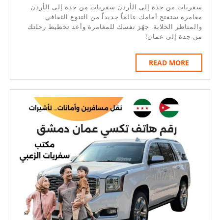
من
سفريات من جدة إلى الأردن سفريات من جدة إلى الأردن
جدة
مغامرة ستفتح أمامك عالماً جديداً من التنوع الثقافي
والمناظر الخلابة. جهّز نفسك للمغامرة وأعد تخطيط رحلتك
إلى
من جدة إلى عمان!
الأردن
|
READ
READ MORE
MORE
احجز
الآن
مع
عرض
خصم
يصل
إلى
20%