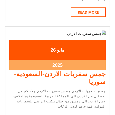
|
احجز
READ
READ MORE
MORE
الآن
مع
عروض
خصم
2025-
2025-
مايو
26
تصل
05-
05-
إلى
26
26
2025-
2025
15%
05-
جمس سفريات الاردن-السعودية-
26
جمس
سوريا
سفريات
جمس سفريات الاردن جمس سفريات الاردن يمكنكم من
الاردن-
الانتقال من الاردن الى المملكة العربية السعودية وبالعكس،
ومن الاردن الى دمشق من خلال مكتب الزعبي للسفريات
السعودية-
الدولية. فهو جاهز لنقل الركاب
سوريا