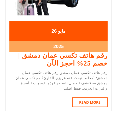
2025-
2025-
مايو
26
05-
05-
26
26
2025-
2025
05-
رقم هاتف تكسي عمان دمشق |
26
رقم
خصم 25% احجز الآن
هاتف
رقم هاتف تكسي عمان دمشق رقم هاتف تكسي عمان
تكسي
دمشق؛ أهذا ما تبحث عنه عزيزي القارئ؟ مع تكسي عمان
دمشق ستكتشف الجمال الساحر لهذه الوجهات الآسرة
عمان
والتراث العريق. فقط اطلب
دمشق
|
READ
READ MORE
MORE
خصم