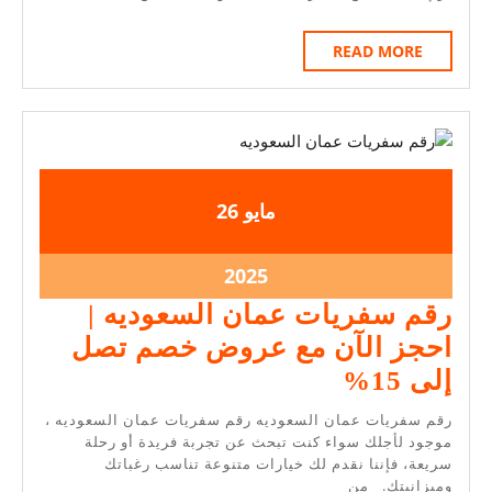
الاردن
بالسياره
READ
READ MORE
|
MORE
احجز
الآن
مع
افضل
2025-
2025-
مايو
26
سعر
05-
05-
لك
26
26
2025-
2025
05-
رقم سفريات عمان السعوديه |
26
احجز الآن مع عروض خصم تصل
رقم
إلى 15%
سفريات
رقم سفريات عمان السعوديه رقم سفريات عمان السعوديه ،
عمان
موجود لأجلك سواء كنت تبحث عن تجربة فريدة أو رحلة
سريعة، فإننا نقدم لك خيارات متنوعة تناسب رغباتك
السعوديه
وميزانيتك. من